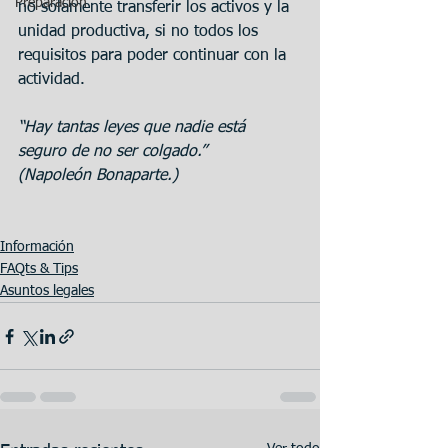
Preparación
no solamente transferir los activos y la 
unidad productiva, si no todos los 
requisitos para poder continuar con la 
actividad.
“Hay tantas leyes que nadie está 
seguro de no ser colgado.” 
(Napoleón Bonaparte.)
Información
FAQts & Tips
Asuntos legales