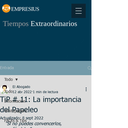
EMPRESIUS
Tiempos
Extraordinarios
Entrada
Todo
El Abogado
Todo
12 abr 2022
1 min de lectura
TiP # 11: La importancia
Información
del Papeleo
Whitepapers
Actualizado:
8 sept 2022
FAQts & Tips
"Si no puedes convencerlos, 