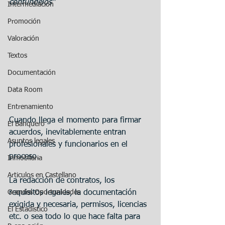
confúndelos"
Intermediación
Promoción
Valoración
Textos
Documentación
Data Room
Entrenamiento
Cuando llega el momento para firmar 
El Banquero
acuerdos, inevitablemente entran 
Asuntos legales
profesionales y funcionarios en el 
proceso. 
Inmobilaria
Articulos en Castellano
La redacción de contratos, los 
Grandes Oportunidades
requisitos legales, la documentación 
exigida y necesaria, permisos, licencias 
El Estadístico
etc. o sea todo lo que hace falta para 