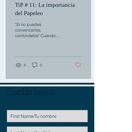
TiP # 11: La importancia
del Papeleo
"Si no puedes
convencerlos,
confúndelos" Cuando
llega el momento para
firmar acuerdos,
inevitablemente entran
profesionales y...
6
0
Contáctenos