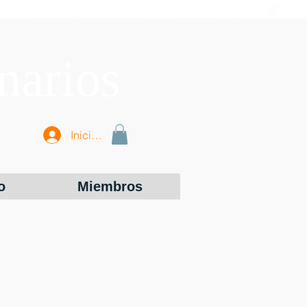
narios
Iniciar sesión
o
Miembros