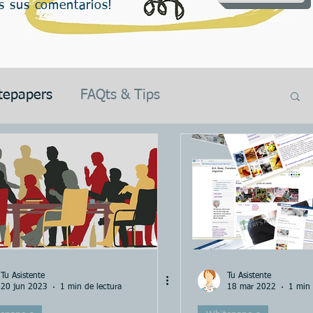
s sus comentarios!
tepapers
FAQts & Tips
ción
Valoración
Textos
 Room
Entrenamiento
El Banquero
ilaria
Articulos en Castellano
Tu Asistente
Tu Asistente
20 jun 2023
1 min de lectura
18 mar 2022
1 min 