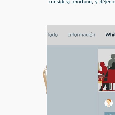
considera oportuno, y déjeno
Todo
Información
Whi
Intermediación
Promo
Documentación
Data
Asuntos legales
Inmob