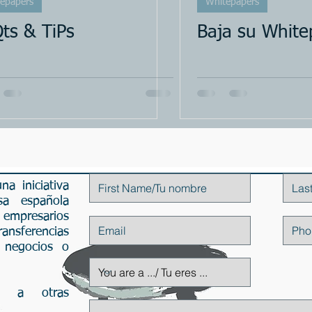
epapers
Whitepapers
El Estadístico
Preparación
ts & TiPs
Baja su White
a iniciativa
Contáctenos
a española
empresarios
ransferencias
 negocios o
da a otras