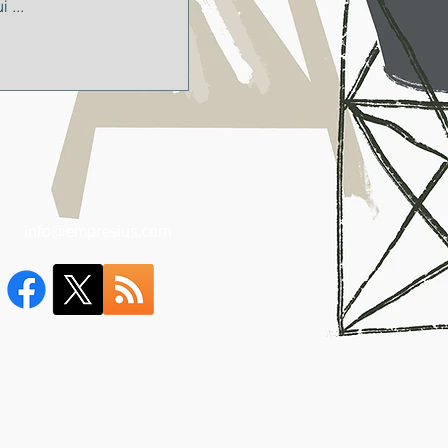
l:
info@empresius.com