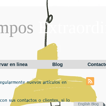
empos
Extraordi
var en linea
Blog
Contact
egularmente nuevos artículos en
con sus contactos o clientes, si lo
English Blog