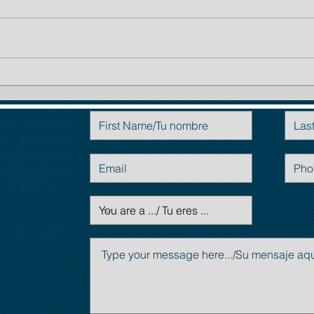
TIP # 1: La importancia de la
Planificación:
a iniciativa
Contáctenos
a española
empresarios
ransferencias
 negocios o
da a otras