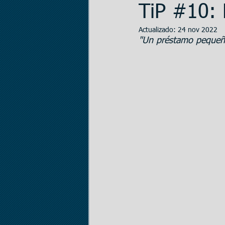
TiP #10: 
Actualizado:
24 nov 2022
Entrenamiento
El 
"Un préstamo pequeñ
Articulos en Castellan
Preparación