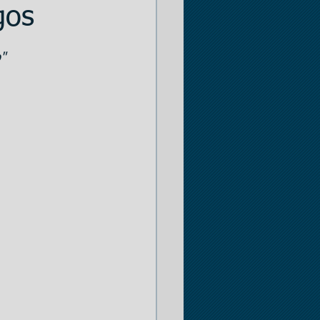
gos
a
"
ico