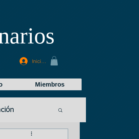
narios
Iniciar sesión
o
Miembros
ción
Room