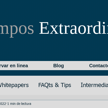
empos
Extraordi
var en linea
Blog
Contact
hitepapers
FAQts & Tips
Intermedia
ión
Textos
Documentación
Data 
2022
1 min de lectura