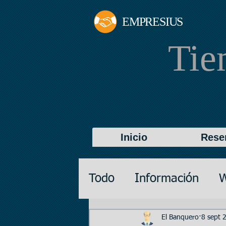
EMPRESIUS
Ti
Inicio
Reser
Todo
Información
W
Promoción
Valorac
El Banquero
8 sept 