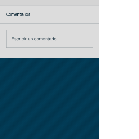
Comentarios
Escribir un comentario...
TIP # 1: La importancia
Busque
de la Planificación:
internacionalmen