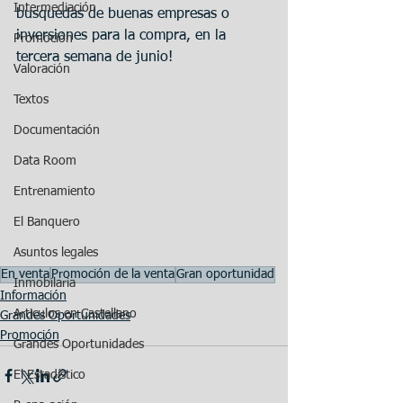
Intermediación
busquedas de buenas empresas o 
inversiones para la compra, en la 
Promoción
tercera semana de junio!
Valoración
Textos
Documentación
Data Room
Entrenamiento
El Banquero
Asuntos legales
En venta
Promoción de la venta
Gran oportunidad
Inmobilaria
Información
Articulos en Castellano
Grandes Oportunidades
Promoción
Grandes Oportunidades
El Estadístico