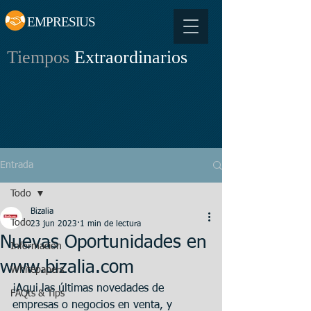
EMPRESIUS
Tiempos
Extraordinarios
Entrada
Todo
Bizalia
Todo
23 jun 2023
1 min de lectura
Nuevas Oportunidades en
Información
www.bizalia.com
Whitepapers
¡Aqui las últimas novedades de 
FAQts & Tips
empresas o negocios en venta, y 