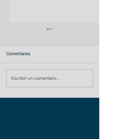
Comentarios
Escribir un comentario...
TIP # 1: La importancia
Busque
de la Planificación:
internacionalmen