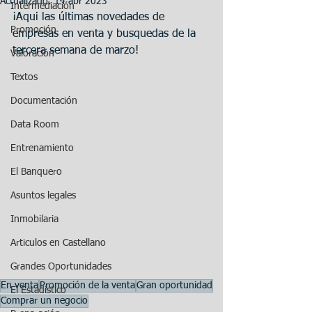
Actualizado:
14 abr 2023
Intermediación
¡Aqui las últimas novedades de 
Promoción
empresas en venta y busquedas de la 
tercera semana de marzo!
Valoración
Textos
Documentación
Data Room
Entrenamiento
El Banquero
Asuntos legales
Inmobilaria
Articulos en Castellano
Grandes Oportunidades
En venta
Promoción de la venta
Gran oportunidad
El Estadístico
Comprar un negocio