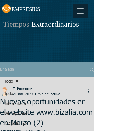
EMPRESIUS
Tiempos
Extraordinarios
Entrada
Todo
El Promotor
Todo
21 mar 2023
1 min de lectura
Nuevas oportunidades en
Información
el website www.bizalia.com
Whitepapers
en Marzo (2)
FAQts & Tips