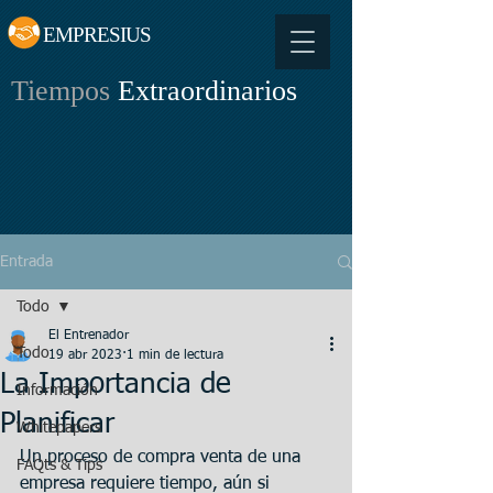
EMPRESIUS
Tiempos
Extraordinarios
Entrada
Todo
El Entrenador
Todo
19 abr 2023
1 min de lectura
La Importancia de
Información
Planificar
Whitepapers
Un proceso de compra venta de una 
FAQts & Tips
empresa requiere tiempo, aún si 