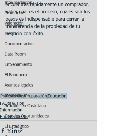
Intermediación
encuentras rápidamente un comprador. 
Saber cual es el proceso, cuales son los 
Promoción
pasos es indispensable para cerrar la 
Valoración
transferencia de la propiedad de tu 
Textos
negocio con éxito.
Documentación
Data Room
Entrenamiento
El Banquero
Asuntos legales
Inmobilaria
Profesionales
Preparación
Educación
FAQts & Tips
Articulos en Castellano
Información
Grandes Oportunidades
Entrenamiento
El Estadístico