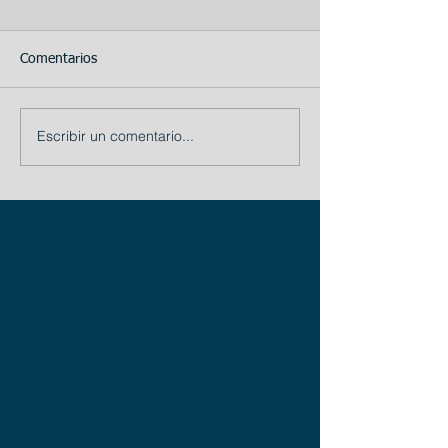
Comentarios
Escribir un comentario...
TIP # 1: La importancia
Busque
de la Planificación:
internacionalmen