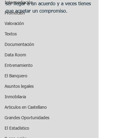
Intermediación
ser llegar a un acuerdo y a veces tienes 
que acpetar un compromiso.
Promoción
Valoración
Textos
Documentación
Data Room
Entrenamiento
El Banquero
Asuntos legales
Inmobilaria
Articulos en Castellano
Grandes Oportunidades
El Estadístico