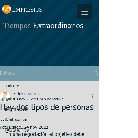
EMPRESIUS
Tiempos
Extraordinarios
Entrada
Todo
El Intermediario
Todo
18 nov 2022
1 min de lectura
Hay dos tipos de personas
Información
...
Whitepapers
Actualizado:
24 nov 2022
FAQts & Tips
En una negociación el objetivo debe 