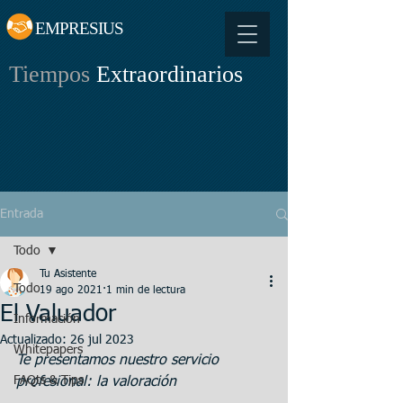
EMPRESIUS
Tiempos
Extraordinarios
Entrada
Todo
Tu Asistente
Todo
19 ago 2021
1 min de lectura
El Valuador
Información
Actualizado:
26 jul 2023
Whitepapers
Te presentamos nuestro servicio 
FAQts & Tips
profesional: la valoración