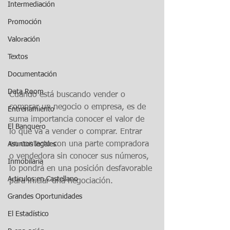
Intermediación
Promoción
Valoración
Textos
Documentación
Data Room
Cuando está buscando vender o 
comprar un negocio o empresa, es de 
Entrenamiento
suma importancia conocer el valor de 
El Banquero
lo que va a vender o comprar. Entrar 
en contacto con una parte compradora 
Asuntos legales
o vendedora sin conocer sus números, 
Inmobilaria
lo pondrá en una posición desfavorable 
Articulos en Castellano
para iniciar una negociación.
Grandes Oportunidades
El Estadístico