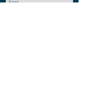
Enviar
Email:
info@empresius.com
© Business as Unusual is a trademark of
Empresius