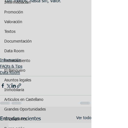
con menos, hasta sin, valor.
Intermediación
Promoción
Valoración
Textos
Documentación
Data Room
Información
Entrenamiento
FAQts & Tips
El Banquero
Data Room
Asuntos legales
Inmobilaria
Articulos en Castellano
Grandes Oportunidades
Ver todo
Entradas recientes
El Estadístico