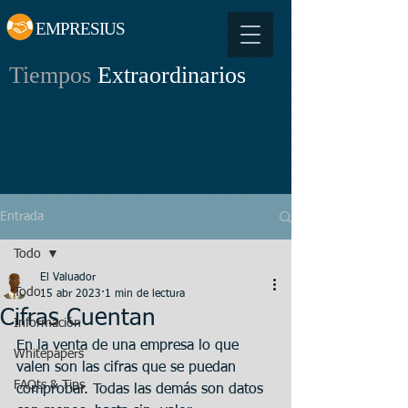
EMPRESIUS
Tiempos
Extraordinarios
Entrada
Todo
El Valuador
Todo
15 abr 2023
1 min de lectura
Cifras Cuentan
Información
En la venta de una empresa lo que 
Whitepapers
valen son las cifras que se puedan 
FAQts & Tips
comprobar. Todas las demás son datos 