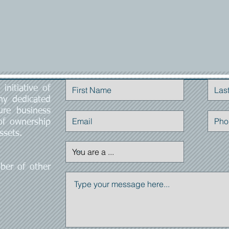
initiative of
Contact Us
ny dedicated
ure business
 of ownership
ssets.
ber of other