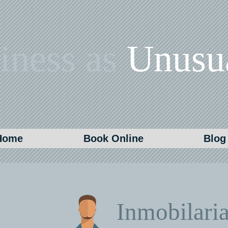
iness as
Unusu
Home
Book Online
Blog
Inmobilari