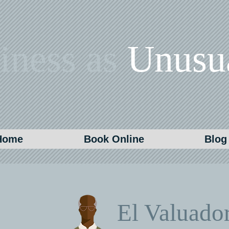
iness as
Unusu
Home
Book Online
Blog
El Valuado