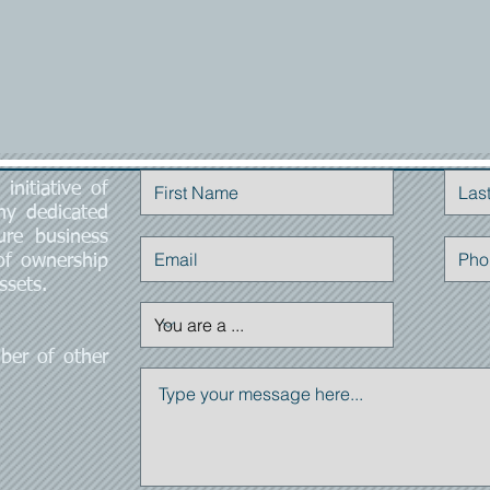
initiative of
Contact Us
ny dedicated
ure business
 of ownership
ssets.
ber of other