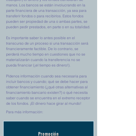
manos. Los bancos se están involucrando en la
parte financiera de una transacción, ya sea para
transferir fondos o para recibirlos. Estos fondos
pueden ser propiedad de una o ambas partes, se
pueden pedir prestados, en parte o en su totalidad.
Es importante saber lo antes posible en el
transcurso de un proceso si una transacción será
financieramente factible. De lo contrario, se
perderá mucho tiempo en cuestiones que no se
materializarán cuando la transferencia no se
pueda financiar (¡el tiempo es dinero!).
Pídenos información cuando sea necesaria para
incluir bancos y cuando; qué se debe hacer para
obtener financiamiento (¿qué otras alternativas al
financiamiento bancario existen?) o qué necesita
saber cuando se encuentra en el extremo receptor
de los fondos. ¡El dinero hace girar al mundo!
Para más información:
Promoción