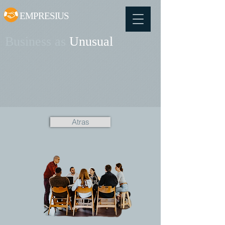
EMPRESIUS
Business as
Unusual
Atras