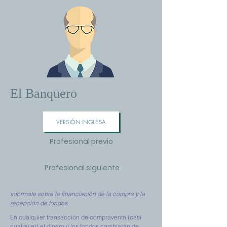
El Banquero
VERSIÓN INGLESA
Profesional previo
Profesional siguiente
Informate sobre la financiación de la compra y la
recepción de fondos
En cualquier transacción de compraventa (casi
cualquier) el dinero y los fondos cambiarán de