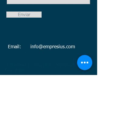
Enviar
Email:
info@empresius.com
© Business as Unusual is a trademark of
Empresius
© Business as Unusual es una iniciativa de
Empresius, una empresa española dedicada a
ayudar a los empresarios actuales y futuros a
realizar transferencias de propiedad de
empresas, negocios o activos.
Empresius está vinculada a otras empresas:
www.baboss.es
www.baboss.org
www.mynbest.com