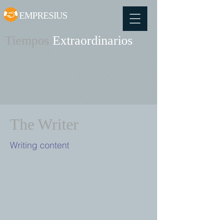
EMPRESIUS
Tiempos
Extraordinarios
The Writer
Writing content