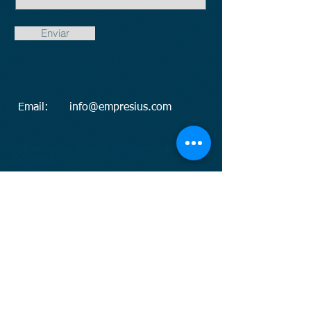
Enviar
Email:
info@empresius.com
© Business as Unusual is a trademark of
Empresius
© Business as Unusual es una iniciativa de
Empresius, una empresa española dedicada a
ayudar a los empresarios actuales y futuros a
realizar transferencias de propiedad de
empresas, negocios o activos.
Empresius está vinculada a otras empresas:
www.baboss.es
www.baboss.org
www.mynbest.com