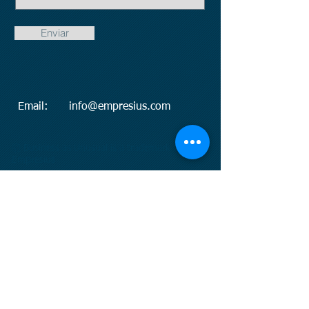
Enviar
Email:
info@empresius.com
© Business as Unusual is a trademark of
Empresius
© Business as Unusual es una iniciativa de
Empresius, una empresa española dedicada a
ayudar a los empresarios actuales y futuros a
realizar transferencias de propiedad de
empresas, negocios o activos.
Empresius está vinculada a otras empresas:
www.baboss.es
www.baboss.org
www.mynbest.com