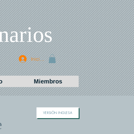
narios
Iniciar sesión
o
Miembros
VERSIÓN INGLESA
e