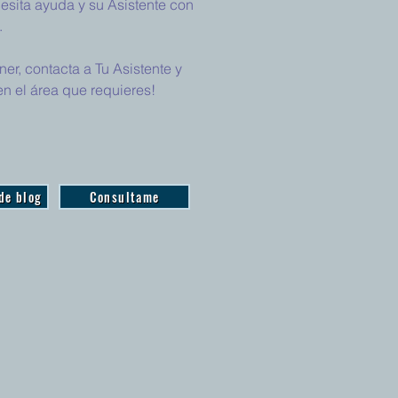
sita ayuda y su Asistente con
.
r, contacta a Tu Asistente y
n el área que requieres!
 de blog
Consultame