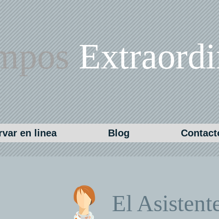
empos
Extraordi
var en linea
Blog
Contact
El Asistent