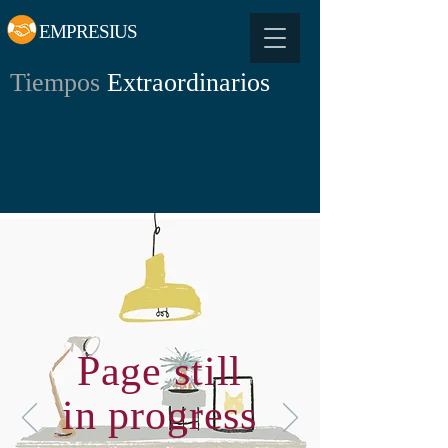
EMPRESIUS
Tiempos
Extraordinarios
Page still
in progress