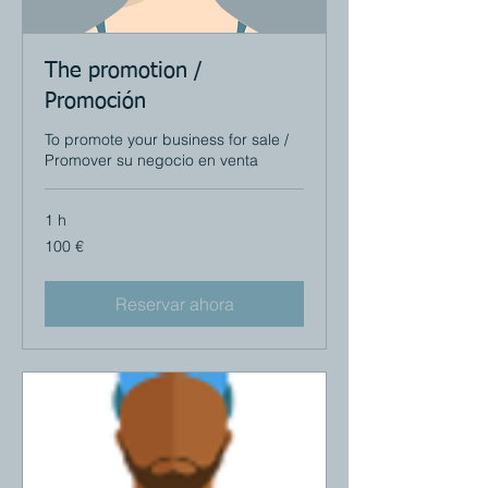
The promotion /
Promoción
To promote your business for sale /
Promover su negocio en venta
1 h
100
100 €
euros
Reservar ahora