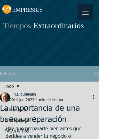
EMPRESIUS
Tiempos
Extraordinarios
Entrada
Todo
h.j. oudeman
Todo
14 jun 2023
1 min de lectura
La importancia de una
Información
buena preparación
Whitepapers
Hay que prepararte bien antes que 
FAQts & Tips
decides a vender tu negocio o 