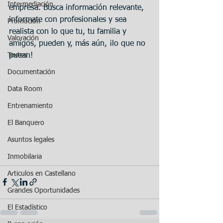
Intermediación
empresa. Busca información relevante, 
informate con profesionales y sea 
Promoción
realista con lo que tu, tu familia y 
Valoración
amigos, pueden y, más aún, ¡lo que no 
Textos
puean!
Documentación
Data Room
Entrenamiento
El Banquero
Asuntos legales
Inmobilaria
Articulos en Castellano
Grandes Oportunidades
El Estadístico